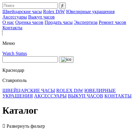
Швейцарские часы
Rolex DiW
Ювелирные украшения
Аксессуары
Выкуп часов
О нас
Оценка часов
Продать часы
Экспертиза
Ремонт часов
Контакты
Меню
Watch Status
Краснодар
Ставрополь
ШВЕЙЦАРСКИЕ ЧАСЫ
ROLEX DiW
ЮВЕЛИРНЫЕ
УКРАШЕНИЯ
АКСЕССУАРЫ
ВЫКУП ЧАСОВ
КОНТАКТЫ
Каталог
Развернуть фильтр