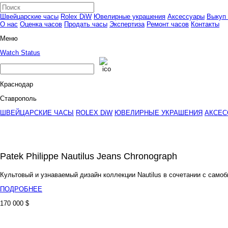
Швейцарские часы
Rolex DiW
Ювелирные украшения
Аксессуары
Выкуп 
О нас
Оценка часов
Продать часы
Экспертиза
Ремонт часов
Контакты
Меню
Watch Status
Краснодар
Ставрополь
ШВЕЙЦАРСКИЕ ЧАСЫ
ROLEX DiW
ЮВЕЛИРНЫЕ УКРАШЕНИЯ
АКСЕС
Patek Philippe Nautilus Jeans Chronograph
Культовый и узнаваемый дизайн коллекции Nautilus в сочетании с са
ПОДРОБНЕЕ
170 000 $