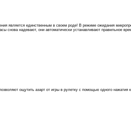
ения является единственным в своем роде! В режиме ожидания микропр
часы снова надевают, они автоматически устанавливают правильное врем
ые позволяют ощутить азарт от игры в рулетку с помощью одного нажати