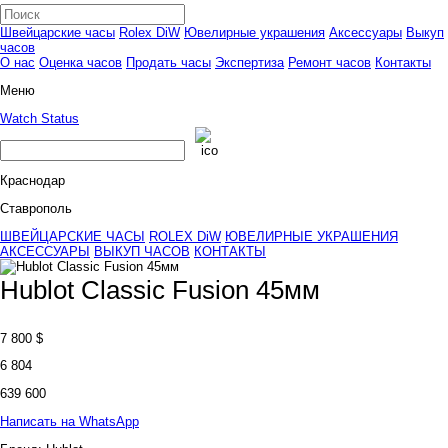
Швейцарские часы
Rolex DiW
Ювелирные украшения
Аксессуары
Выкуп
часов
О нас
Оценка часов
Продать часы
Экспертиза
Ремонт часов
Контакты
Меню
Watch Status
Краснодар
Ставрополь
ШВЕЙЦАРСКИЕ ЧАСЫ
ROLEX DiW
ЮВЕЛИРНЫЕ УКРАШЕНИЯ
АКСЕССУАРЫ
ВЫКУП ЧАСОВ
КОНТАКТЫ
Hublot Classic Fusion 45мм
7 800
$
6 804
639 600
Написать на WhatsApp