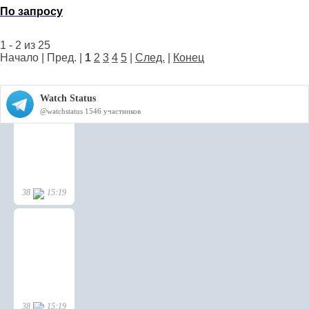
По запросу
1 - 2 из 25
Начало | Пред. |
1
2
3
4
5
|
След.
|
Конец