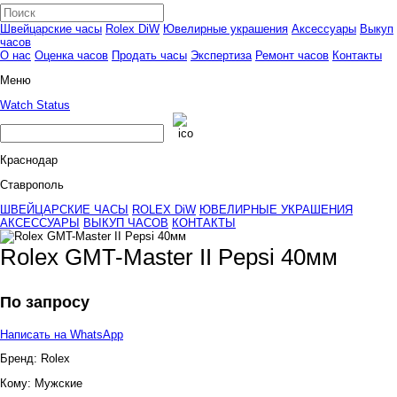
Швейцарские часы
Rolex DiW
Ювелирные украшения
Аксессуары
Выкуп
часов
О нас
Оценка часов
Продать часы
Экспертиза
Ремонт часов
Контакты
Меню
Watch Status
Краснодар
Ставрополь
ШВЕЙЦАРСКИЕ ЧАСЫ
ROLEX DiW
ЮВЕЛИРНЫЕ УКРАШЕНИЯ
АКСЕССУАРЫ
ВЫКУП ЧАСОВ
КОНТАКТЫ
Rolex GMT-Master II Pepsi 40мм
По запросу
Написать на WhatsApp
Бренд:
Rolex
Кому:
Мужские