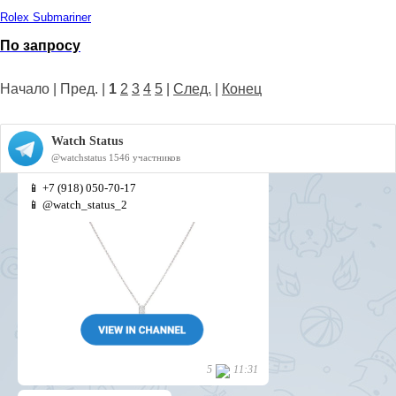
Rolex Submariner
По запросу
Начало | Пред. |
1
2
3
4
5
|
След.
|
Конец