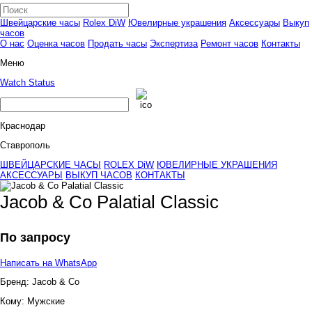
Швейцарские часы
Rolex DiW
Ювелирные украшения
Аксессуары
Выкуп
часов
О нас
Оценка часов
Продать часы
Экспертиза
Ремонт часов
Контакты
Меню
Watch Status
Краснодар
Ставрополь
ШВЕЙЦАРСКИЕ ЧАСЫ
ROLEX DiW
ЮВЕЛИРНЫЕ УКРАШЕНИЯ
АКСЕССУАРЫ
ВЫКУП ЧАСОВ
КОНТАКТЫ
Jacob & Co Palatial Classic
По запросу
Написать на WhatsApp
Бренд:
Jacob & Co
Кому:
Мужские