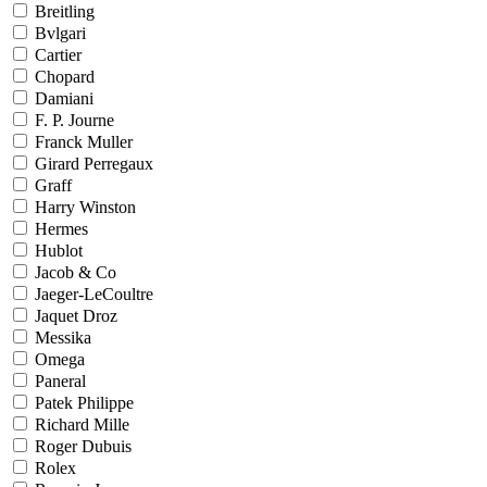
Breitling
Bvlgari
Cartier
Chopard
Damiani
F. P. Journe
Franck Muller
Girard Perregaux
Graff
Harry Winston
Hermes
Hublot
Jacob & Co
Jaeger-LeCoultre
Jaquet Droz
Messika
Omega
Paneral
Patek Philippe
Richard Mille
Roger Dubuis
Rolex