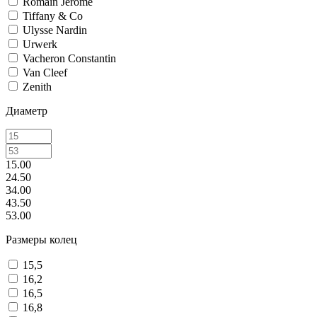
Romain Jerome
Tiffany & Co
Ulysse Nardin
Urwerk
Vacheron Constantin
Van Cleef
Zenith
Диаметр
15.00
24.50
34.00
43.50
53.00
Размеры колец
15,5
16,2
16,5
16,8