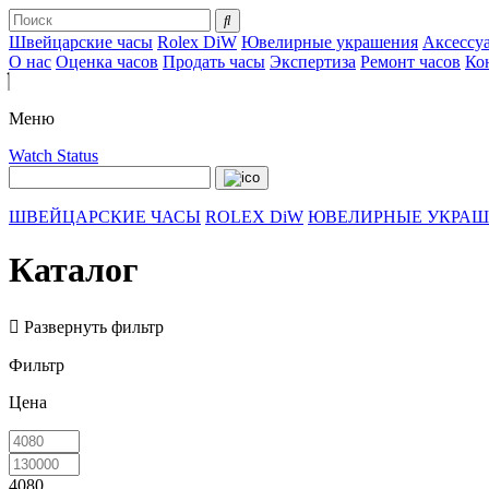
Швейцарские часы
Rolex DiW
Ювелирные украшения
Аксессу
О нас
Оценка часов
Продать часы
Экспертиза
Ремонт часов
Ко
Меню
Watch Status
ШВЕЙЦАРСКИЕ ЧАСЫ
ROLEX DiW
ЮВЕЛИРНЫЕ УКРА
Каталог
Развернуть фильтр
Фильтр
Цена
4080