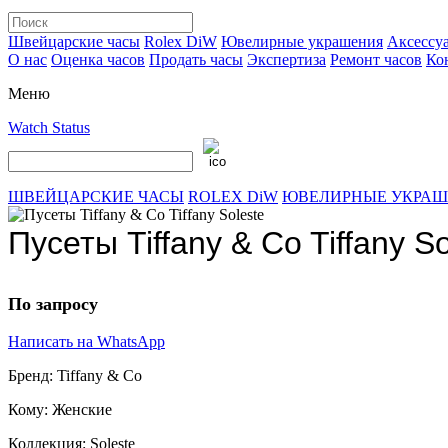
Швейцарские часы
Rolex DiW
Ювелирные украшения
Аксессу
О нас
Оценка часов
Продать часы
Экспертиза
Ремонт часов
Ко
Меню
Watch Status
ШВЕЙЦАРСКИЕ ЧАСЫ
ROLEX DiW
ЮВЕЛИРНЫЕ УКРА
Пусеты Tiffany & Co Tiffany So
По запросу
Написать на WhatsApp
Бренд:
Tiffany & Co
Кому:
Женские
Коллекция:
Soleste