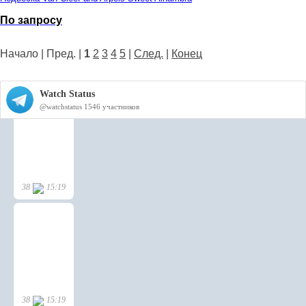
По запросу
Начало | Пред. |
1
2
3
4
5
|
След.
|
Конец