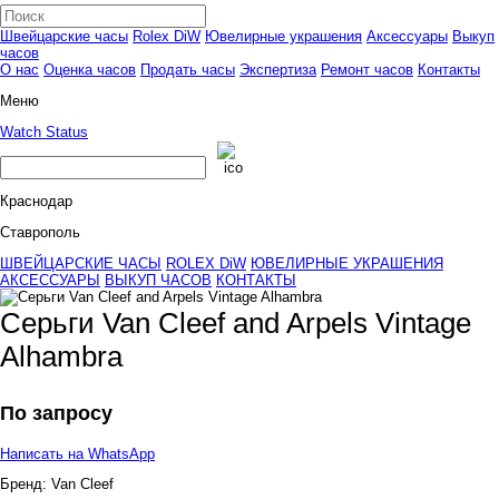
Швейцарские часы
Rolex DiW
Ювелирные украшения
Аксессуары
Выкуп
часов
О нас
Оценка часов
Продать часы
Экспертиза
Ремонт часов
Контакты
Меню
Watch Status
Краснодар
Ставрополь
ШВЕЙЦАРСКИЕ ЧАСЫ
ROLEX DiW
ЮВЕЛИРНЫЕ УКРАШЕНИЯ
АКСЕССУАРЫ
ВЫКУП ЧАСОВ
КОНТАКТЫ
Серьги Van Cleef and Arpels Vintage
Alhambra
По запросу
Написать на WhatsApp
Бренд:
Van Cleef