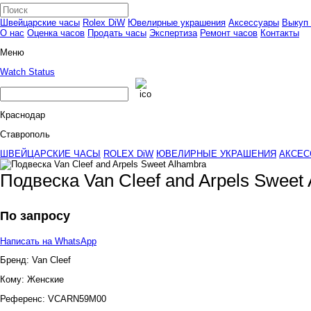
Швейцарские часы
Rolex DiW
Ювелирные украшения
Аксессуары
Выкуп 
О нас
Оценка часов
Продать часы
Экспертиза
Ремонт часов
Контакты
Меню
Watch Status
Краснодар
Ставрополь
ШВЕЙЦАРСКИЕ ЧАСЫ
ROLEX DiW
ЮВЕЛИРНЫЕ УКРАШЕНИЯ
АКСЕС
Подвеска Van Cleef and Arpels Sweet
По запросу
Написать на WhatsApp
Бренд:
Van Cleef
Кому:
Женские
Референс:
VCARN59M00