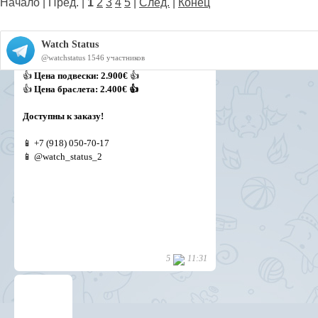
Начало | Пред. |
1
2
3
4
5
|
След.
|
Конец