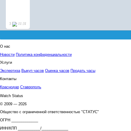
О нас
Новости
Политика конфиденциальности
Услуги
Экспертиза
Выкуп часов
Оценка часов
Продать часы
Контакты
Краснодар
Ставрополь
Watch Status
© 2009 — 2026
Общество с ограниченной ответственностью "СТАТУС"
ОГРН _____________
ИНН/КПП ___________/_____________