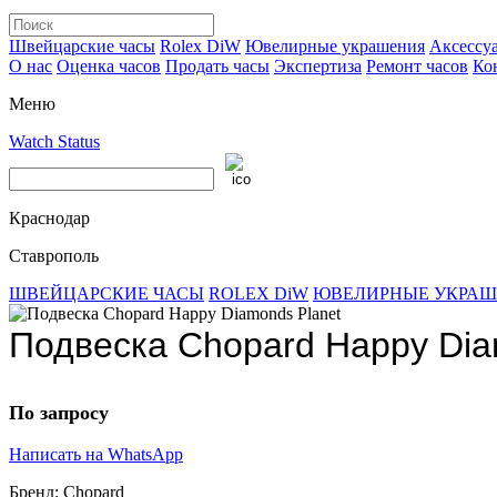
Швейцарские часы
Rolex DiW
Ювелирные украшения
Аксессу
О нас
Оценка часов
Продать часы
Экспертиза
Ремонт часов
Ко
Меню
Watch Status
Краснодар
Ставрополь
ШВЕЙЦАРСКИЕ ЧАСЫ
ROLEX DiW
ЮВЕЛИРНЫЕ УКРА
Подвеска Chopard Happy Dia
По запросу
Написать на WhatsApp
Бренд:
Chopard