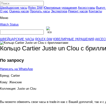
Швейцарские часы
Rolex DiW
Ювелирные украшения
Аксессуары
Выкуп 
О нас
Оценка часов
Продать часы
Экспертиза
Ремонт часов
Контакты
Меню
Watch Status
ШВЕЙЦАРСКИЕ ЧАСЫ
ROLEX DiW
ЮВЕЛИРНЫЕ УКРАШЕНИЯ
АКСЕС
Кольцо Cartier Juste un Clou с брил
По запросу
Написать на WhatsApp
Бренд:
Cartier
Кому:
Женские
Коллекция:
Juste un Clou
Вы можете обменять свои часы в trade-in как с Вашей доплатой, так и с