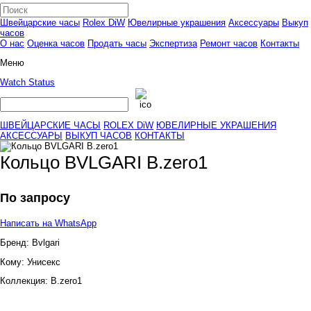
Швейцарские часы
Rolex DiW
Ювелирные украшения
Аксессуары
Выкуп
часов
О нас
Оценка часов
Продать часы
Экспертиза
Ремонт часов
Контакты
Меню
Watch Status
ШВЕЙЦАРСКИЕ ЧАСЫ
ROLEX DiW
ЮВЕЛИРНЫЕ УКРАШЕНИЯ
АКСЕССУАРЫ
ВЫКУП ЧАСОВ
КОНТАКТЫ
Кольцо BVLGARI B.zero1
По запросу
Написать на WhatsApp
Бренд:
Bvlgari
Кому:
Унисекс
Коллекция:
B.zero1