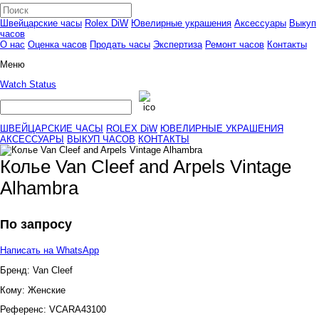
Швейцарские часы
Rolex DiW
Ювелирные украшения
Аксессуары
Выкуп
часов
О нас
Оценка часов
Продать часы
Экспертиза
Ремонт часов
Контакты
Меню
Watch Status
ШВЕЙЦАРСКИЕ ЧАСЫ
ROLEX DiW
ЮВЕЛИРНЫЕ УКРАШЕНИЯ
АКСЕССУАРЫ
ВЫКУП ЧАСОВ
КОНТАКТЫ
Колье Van Cleef and Arpels Vintage
Alhambra
По запросу
Написать на WhatsApp
Бренд:
Van Cleef
Кому:
Женские
Референс:
VCARA43100