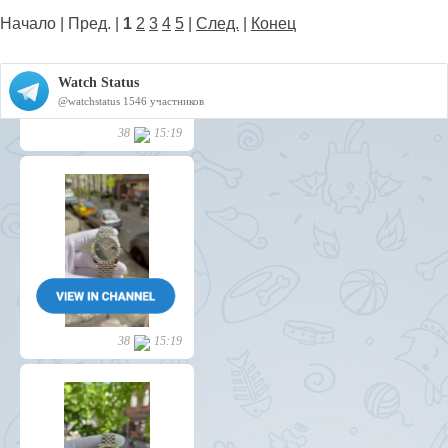
Начало | Пред. |
1
2
3
4
5
|
След.
|
Конец