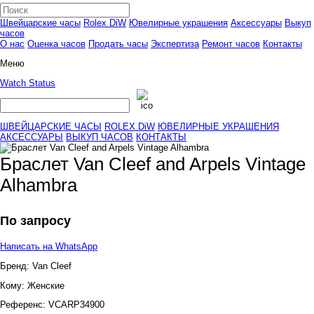
Швейцарские часы
Rolex DiW
Ювелирные украшения
Аксессуары
Выкуп
часов
О нас
Оценка часов
Продать часы
Экспертиза
Ремонт часов
Контакты
Меню
Watch Status
ШВЕЙЦАРСКИЕ ЧАСЫ
ROLEX DiW
ЮВЕЛИРНЫЕ УКРАШЕНИЯ
АКСЕССУАРЫ
ВЫКУП ЧАСОВ
КОНТАКТЫ
Браслет Van Cleef and Arpels Vintage
Alhambra
По запросу
Написать на WhatsApp
Бренд:
Van Cleef
Кому:
Женские
Референс:
VCARP34900