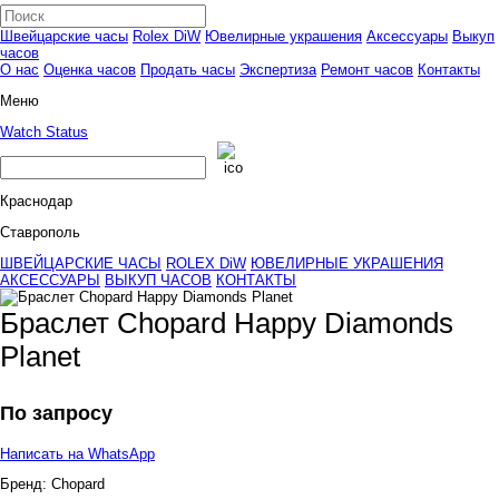
Швейцарские часы
Rolex DiW
Ювелирные украшения
Аксессуары
Выкуп
часов
О нас
Оценка часов
Продать часы
Экспертиза
Ремонт часов
Контакты
Меню
Watch Status
Краснодар
Ставрополь
ШВЕЙЦАРСКИЕ ЧАСЫ
ROLEX DiW
ЮВЕЛИРНЫЕ УКРАШЕНИЯ
АКСЕССУАРЫ
ВЫКУП ЧАСОВ
КОНТАКТЫ
Браслет Chopard Happy Diamonds
Planet
По запросу
Написать на WhatsApp
Бренд:
Chopard