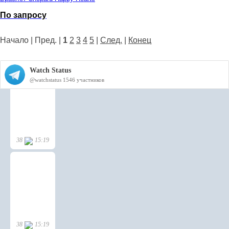
По запросу
Начало | Пред. |
1
2
3
4
5
|
След.
|
Конец