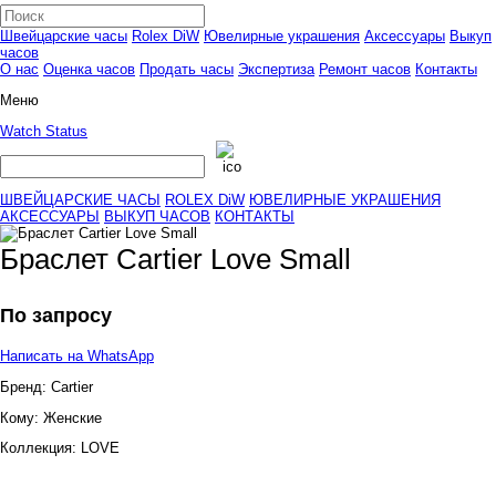
Швейцарские часы
Rolex DiW
Ювелирные украшения
Аксессуары
Выкуп
часов
О нас
Оценка часов
Продать часы
Экспертиза
Ремонт часов
Контакты
Меню
Watch Status
ШВЕЙЦАРСКИЕ ЧАСЫ
ROLEX DiW
ЮВЕЛИРНЫЕ УКРАШЕНИЯ
АКСЕССУАРЫ
ВЫКУП ЧАСОВ
КОНТАКТЫ
Браслет Cartier Love Small
По запросу
Написать на WhatsApp
Бренд:
Cartier
Кому:
Женские
Коллекция:
LOVE