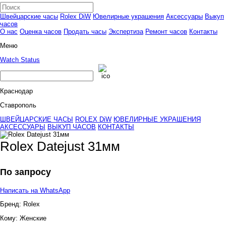
Швейцарские часы
Rolex DiW
Ювелирные украшения
Аксессуары
Выкуп
часов
О нас
Оценка часов
Продать часы
Экспертиза
Ремонт часов
Контакты
Меню
Watch Status
Краснодар
Ставрополь
ШВЕЙЦАРСКИЕ ЧАСЫ
ROLEX DiW
ЮВЕЛИРНЫЕ УКРАШЕНИЯ
АКСЕССУАРЫ
ВЫКУП ЧАСОВ
КОНТАКТЫ
Rolex Datejust 31мм
По запросу
Написать на WhatsApp
Бренд:
Rolex
Кому:
Женские