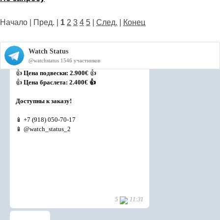
Начало | Пред. |
1
2
3
4
5
|
След.
|
Конец