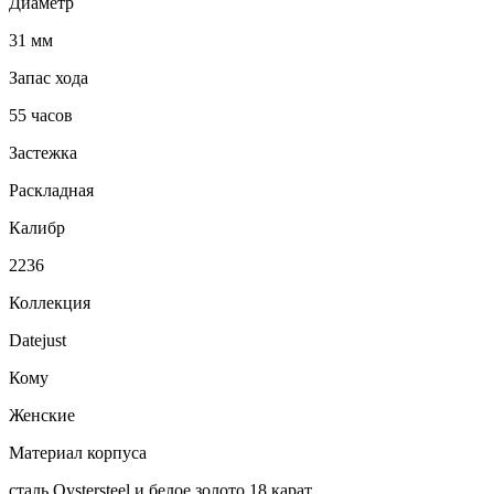
Диаметр
31 мм
Запас хода
55 часов
Застежка
Раскладная
Калибр
2236
Коллекция
Datejust
Кому
Женские
Материал корпуса
сталь Oystersteel и белое золото 18 карат