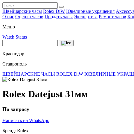
Швейцарские часы
Rolex DiW
Ювелирные украшения
Аксессу
О нас
Оценка часов
Продать часы
Экспертиза
Ремонт часов
Ко
Меню
Watch Status
Краснодар
Ставрополь
ШВЕЙЦАРСКИЕ ЧАСЫ
ROLEX DiW
ЮВЕЛИРНЫЕ УКРА
Rolex Datejust 31мм
По запросу
Написать на WhatsApp
Бренд:
Rolex