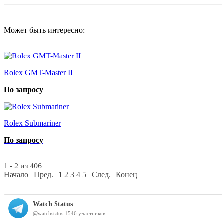
Может быть интересно:
Rolex GMT-Master II
По запросу
Rolex Submariner
По запросу
1 - 2 из 406
Начало | Пред. |
1
2
3
4
5
|
След.
|
Конец