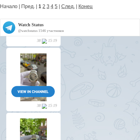
Начало | Пред. |
1
2
3
4
5
|
След.
|
Конец