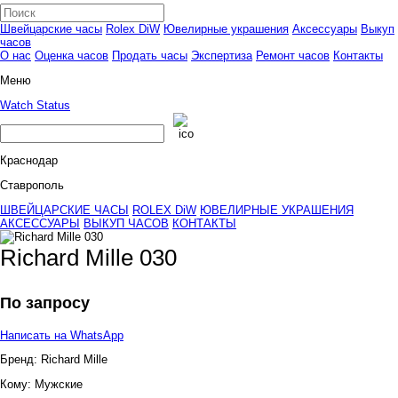
Швейцарские часы
Rolex DiW
Ювелирные украшения
Аксессуары
Выкуп
часов
О нас
Оценка часов
Продать часы
Экспертиза
Ремонт часов
Контакты
Меню
Watch Status
Краснодар
Ставрополь
ШВЕЙЦАРСКИЕ ЧАСЫ
ROLEX DiW
ЮВЕЛИРНЫЕ УКРАШЕНИЯ
АКСЕССУАРЫ
ВЫКУП ЧАСОВ
КОНТАКТЫ
Richard Mille 030
По запросу
Написать на WhatsApp
Бренд:
Richard Mille
Кому:
Мужские