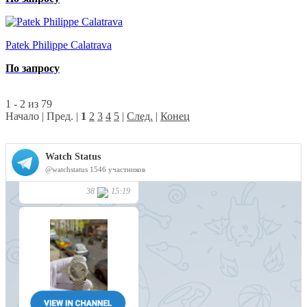
Patek Philippe Calatrava
По запросу
1 - 2 из 79
Начало | Пред. |
1
2
3
4
5
|
След.
|
Конец