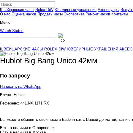
Швейцарские часы
Rolex DiW
Ювелирные украшения
Аксессуары
Выкуп 
О нас
Оценка часов
Продать часы
Экспертиза
Ремонт часов
Контакты
Меню
Watch Status
ШВЕЙЦАРСКИЕ ЧАСЫ
ROLEX DiW
ЮВЕЛИРНЫЕ УКРАШЕНИЯ
АКСЕС
Hublot Big Bang Unico 42мм
По запросу
Написать на WhatsApp
Бренд:
Hublot
Референс:
441.NX.1171.RX
Вы можете обменять свои часы в trade-in как с Вашей доплатой, так и с
Есть в наличии в Ставрополе
Есть в наличии в Москве