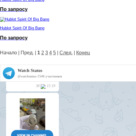
По запросу
Hublot Spirit Of Big Bang
По запросу
Начало | Пред. |
1
2
3
4
5
|
След.
|
Конец