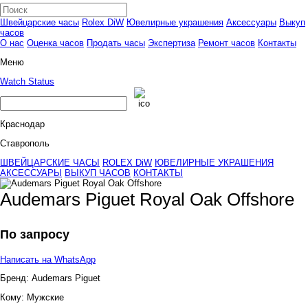
Швейцарские часы
Rolex DiW
Ювелирные украшения
Аксессуары
Выкуп
часов
О нас
Оценка часов
Продать часы
Экспертиза
Ремонт часов
Контакты
Меню
Watch Status
Краснодар
Ставрополь
ШВЕЙЦАРСКИЕ ЧАСЫ
ROLEX DiW
ЮВЕЛИРНЫЕ УКРАШЕНИЯ
АКСЕССУАРЫ
ВЫКУП ЧАСОВ
КОНТАКТЫ
Audemars Piguet Royal Oak Offshore
По запросу
Написать на WhatsApp
Бренд:
Audemars Piguet
Кому:
Мужские