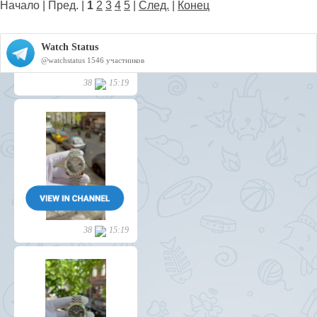
Начало | Пред. |
1
2
3
4
5
|
След.
|
Конец