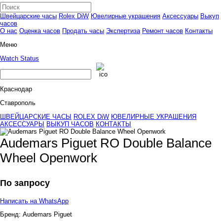
Швейцарские часы
Rolex DiW
Ювелирные украшения
Аксессуары
Выкуп
часов
О нас
Оценка часов
Продать часы
Экспертиза
Ремонт часов
Контакты
Меню
Watch Status
Краснодар
Ставрополь
ШВЕЙЦАРСКИЕ ЧАСЫ
ROLEX DiW
ЮВЕЛИРНЫЕ УКРАШЕНИЯ
АКСЕССУАРЫ
ВЫКУП ЧАСОВ
КОНТАКТЫ
Audemars Piguet RO Double Balance
Wheel Openwork
По запросу
Написать на WhatsApp
Бренд:
Audemars Piguet