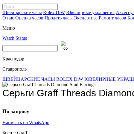
Швейцарские часы
Rolex DiW
Ювелирные украшения
Аксессу
О нас
Оценка часов
Продать часы
Экспертиза
Ремонт часов
Ко
Меню
Watch Status
Краснодар
Ставрополь
ШВЕЙЦАРСКИЕ ЧАСЫ
ROLEX DiW
ЮВЕЛИРНЫЕ УКРА
Серьги Graff Threads Diamond
По запросу
Написать на WhatsApp
Бренд:
Graff