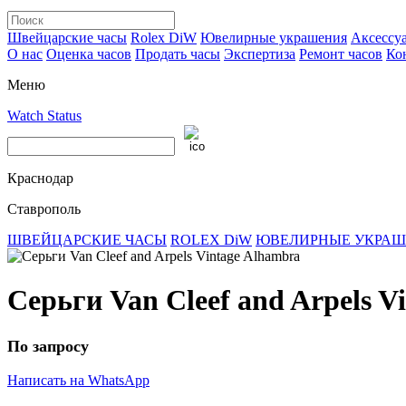
Швейцарские часы
Rolex DiW
Ювелирные украшения
Аксессу
О нас
Оценка часов
Продать часы
Экспертиза
Ремонт часов
Ко
Меню
Watch Status
Краснодар
Ставрополь
ШВЕЙЦАРСКИЕ ЧАСЫ
ROLEX DiW
ЮВЕЛИРНЫЕ УКРА
Серьги Van Cleef and Arpels V
По запросу
Написать на WhatsApp