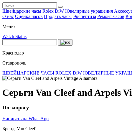
Швейцарские часы
Rolex DiW
Ювелирные украшения
Аксессу
О нас
Оценка часов
Продать часы
Экспертиза
Ремонт часов
Ко
Меню
Watch Status
Краснодар
Ставрополь
ШВЕЙЦАРСКИЕ ЧАСЫ
ROLEX DiW
ЮВЕЛИРНЫЕ УКРА
Серьги Van Cleef and Arpels V
По запросу
Написать на WhatsApp
Бренд:
Van Cleef