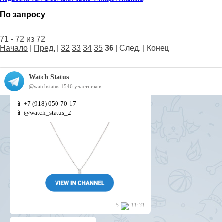
По запросу
71 - 72 из 72
Начало
|
Пред.
|
32
33
34
35
36
| След. | Конец