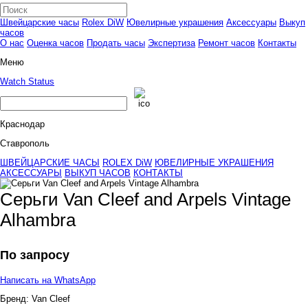
Швейцарские часы
Rolex DiW
Ювелирные украшения
Аксессуары
Выкуп
часов
О нас
Оценка часов
Продать часы
Экспертиза
Ремонт часов
Контакты
Меню
Watch Status
Краснодар
Ставрополь
ШВЕЙЦАРСКИЕ ЧАСЫ
ROLEX DiW
ЮВЕЛИРНЫЕ УКРАШЕНИЯ
АКСЕССУАРЫ
ВЫКУП ЧАСОВ
КОНТАКТЫ
Серьги Van Cleef and Arpels Vintage
Alhambra
По запросу
Написать на WhatsApp
Бренд:
Van Cleef