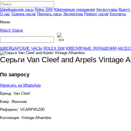
Швейцарские часы
Rolex DiW
Ювелирные украшения
Аксессуары
Выкуп 
О нас
Оценка часов
Продать часы
Экспертиза
Ремонт часов
Контакты
Меню
Watch Status
ШВЕЙЦАРСКИЕ ЧАСЫ
ROLEX DiW
ЮВЕЛИРНЫЕ УКРАШЕНИЯ
АКСЕС
Серьги Van Cleef and Arpels Vintage 
По запросу
Написать на WhatsApp
Бренд:
Van Cleef
Кому:
Женские
Референс:
VCARP9SZ00
Коллекция:
Vintage Alhambra