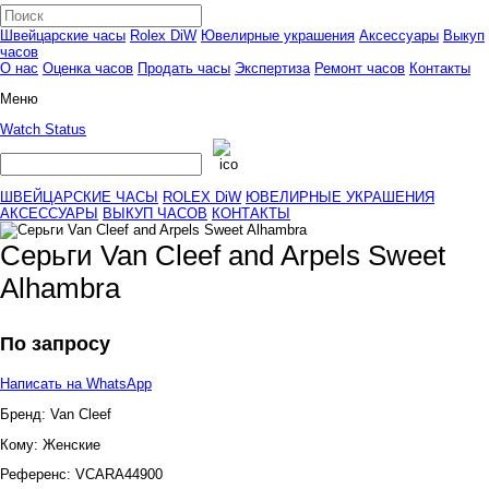
Швейцарские часы
Rolex DiW
Ювелирные украшения
Аксессуары
Выкуп
часов
О нас
Оценка часов
Продать часы
Экспертиза
Ремонт часов
Контакты
Меню
Watch Status
ШВЕЙЦАРСКИЕ ЧАСЫ
ROLEX DiW
ЮВЕЛИРНЫЕ УКРАШЕНИЯ
АКСЕССУАРЫ
ВЫКУП ЧАСОВ
КОНТАКТЫ
Серьги Van Cleef and Arpels Sweet
Alhambra
По запросу
Написать на WhatsApp
Бренд:
Van Cleef
Кому:
Женские
Референс:
VCARA44900