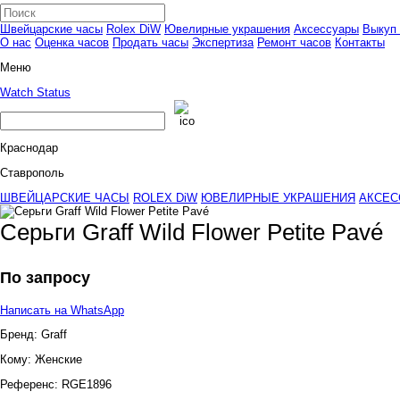
Швейцарские часы
Rolex DiW
Ювелирные украшения
Аксессуары
Выкуп 
О нас
Оценка часов
Продать часы
Экспертиза
Ремонт часов
Контакты
Меню
Watch Status
Краснодар
Ставрополь
ШВЕЙЦАРСКИЕ ЧАСЫ
ROLEX DiW
ЮВЕЛИРНЫЕ УКРАШЕНИЯ
АКСЕС
Серьги Graff Wild Flower Petite Pavé
По запросу
Написать на WhatsApp
Бренд:
Graff
Кому:
Женские
Референс:
RGE1896