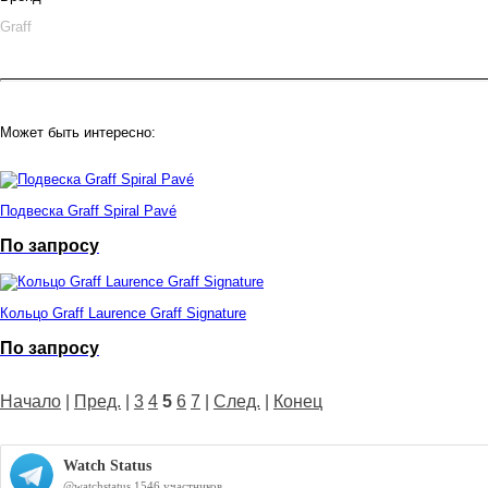
Graff
Может быть интересно:
Подвеска Graff Spiral Pavé
По запросу
Кольцо Graff Laurence Graff Signature
По запросу
Начало
|
Пред.
|
3
4
5
6
7
|
След.
|
Конец