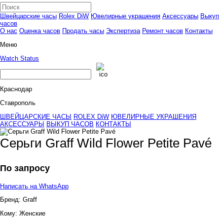
Швейцарские часы
Rolex DiW
Ювелирные украшения
Аксессуары
Выкуп
часов
О нас
Оценка часов
Продать часы
Экспертиза
Ремонт часов
Контакты
Меню
Watch Status
Краснодар
Ставрополь
ШВЕЙЦАРСКИЕ ЧАСЫ
ROLEX DiW
ЮВЕЛИРНЫЕ УКРАШЕНИЯ
АКСЕССУАРЫ
ВЫКУП ЧАСОВ
КОНТАКТЫ
Серьги Graff Wild Flower Petite Pavé
По запросу
Написать на WhatsApp
Бренд:
Graff
Кому:
Женские