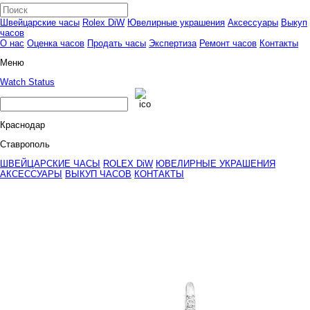
Швейцарские часы
Rolex DiW
Ювелирные украшения
Аксессуары
Выкуп
часов
О нас
Оценка часов
Продать часы
Экспертиза
Ремонт часов
Контакты
Меню
Watch Status
Краснодар
Ставрополь
ШВЕЙЦАРСКИЕ ЧАСЫ
ROLEX DiW
ЮВЕЛИРНЫЕ УКРАШЕНИЯ
АКСЕССУАРЫ
ВЫКУП ЧАСОВ
КОНТАКТЫ