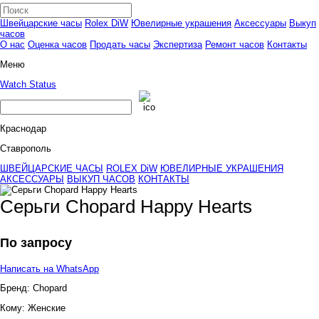
Швейцарские часы
Rolex DiW
Ювелирные украшения
Аксессуары
Выкуп
часов
О нас
Оценка часов
Продать часы
Экспертиза
Ремонт часов
Контакты
Меню
Watch Status
Краснодар
Ставрополь
ШВЕЙЦАРСКИЕ ЧАСЫ
ROLEX DiW
ЮВЕЛИРНЫЕ УКРАШЕНИЯ
АКСЕССУАРЫ
ВЫКУП ЧАСОВ
КОНТАКТЫ
Серьги Chopard Happy Hearts
По запросу
Написать на WhatsApp
Бренд:
Chopard
Кому:
Женские