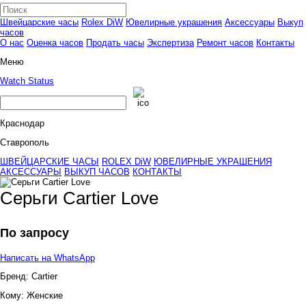
Швейцарские часы
Rolex DiW
Ювелирные украшения
Аксессуары
Выкуп
часов
О нас
Оценка часов
Продать часы
Экспертиза
Ремонт часов
Контакты
Меню
Watch Status
Краснодар
Ставрополь
ШВЕЙЦАРСКИЕ ЧАСЫ
ROLEX DiW
ЮВЕЛИРНЫЕ УКРАШЕНИЯ
АКСЕССУАРЫ
ВЫКУП ЧАСОВ
КОНТАКТЫ
Серьги Cartier Love
По запросу
Написать на WhatsApp
Бренд:
Cartier
Кому:
Женские