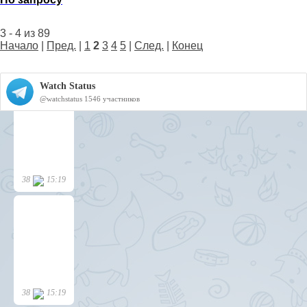
3 - 4 из 89
Начало
|
Пред.
|
1
2
3
4
5
|
След.
|
Конец