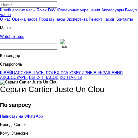
Швейцарские часы
Rolex DiW
Ювелирные украшения
Аксессуары
Выкуп
часов
О нас
Оценка часов
Продать часы
Экспертиза
Ремонт часов
Контакты
Меню
Watch Status
Краснодар
Ставрополь
ШВЕЙЦАРСКИЕ ЧАСЫ
ROLEX DiW
ЮВЕЛИРНЫЕ УКРАШЕНИЯ
АКСЕССУАРЫ
ВЫКУП ЧАСОВ
КОНТАКТЫ
Серьги Cartier Juste Un Clou
По запросу
Написать на WhatsApp
Бренд:
Cartier
Кому:
Женские