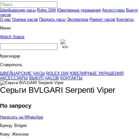
Швейцарские часы
Rolex DiW
Ювелирные украшения
Аксессуары
Выкуп
часов
О нас
Оценка часов
Продать часы
Экспертиза
Ремонт часов
Контакты
Меню
Watch Status
Краснодар
Ставрополь
ШВЕЙЦАРСКИЕ ЧАСЫ
ROLEX DiW
ЮВЕЛИРНЫЕ УКРАШЕНИЯ
АКСЕССУАРЫ
ВЫКУП ЧАСОВ
КОНТАКТЫ
Серьги BVLGARI Serpenti Viper
По запросу
Написать на WhatsApp
Бренд:
Bvlgari
Кому:
Женские