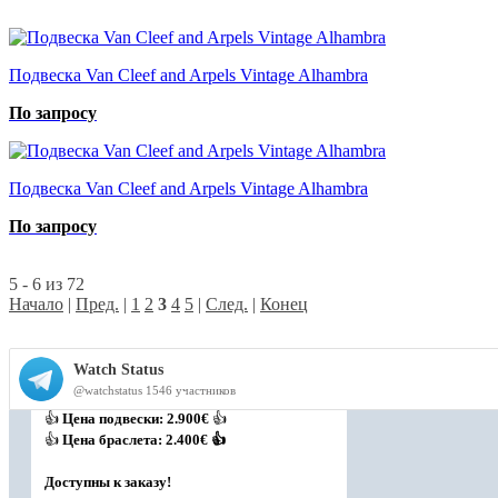
Подвеска Van Cleef and Arpels Vintage Alhambra
По запросу
Подвеска Van Cleef and Arpels Vintage Alhambra
По запросу
5 - 6 из 72
Начало
|
Пред.
|
1
2
3
4
5
|
След.
|
Конец