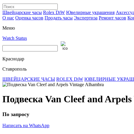
Швейцарские часы
Rolex DiW
Ювелирные украшения
Аксессу
О нас
Оценка часов
Продать часы
Экспертиза
Ремонт часов
Ко
Меню
Watch Status
Краснодар
Ставрополь
ШВЕЙЦАРСКИЕ ЧАСЫ
ROLEX DiW
ЮВЕЛИРНЫЕ УКРА
Подвеска Van Cleef and Arpels
По запросу
Написать на WhatsApp