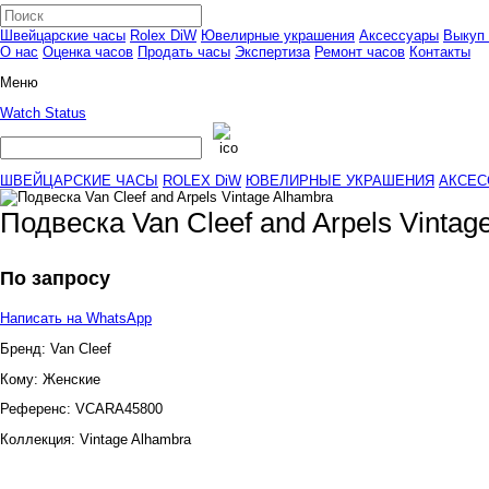
Швейцарские часы
Rolex DiW
Ювелирные украшения
Аксессуары
Выкуп 
О нас
Оценка часов
Продать часы
Экспертиза
Ремонт часов
Контакты
Меню
Watch Status
ШВЕЙЦАРСКИЕ ЧАСЫ
ROLEX DiW
ЮВЕЛИРНЫЕ УКРАШЕНИЯ
АКСЕС
Подвеска Van Cleef and Arpels Vintag
По запросу
Написать на WhatsApp
Бренд:
Van Cleef
Кому:
Женские
Референс:
VCARA45800
Коллекция:
Vintage Alhambra