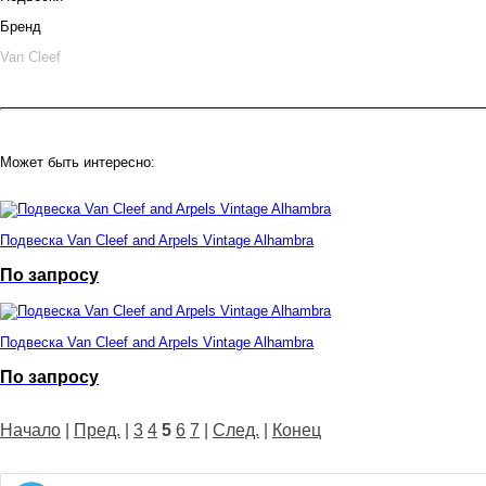
Бренд
Van Cleef
Может быть интересно:
Подвеска Van Cleef and Arpels Vintage Alhambra
По запросу
Подвеска Van Cleef and Arpels Vintage Alhambra
По запросу
Начало
|
Пред.
|
3
4
5
6
7
|
След.
|
Конец