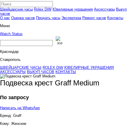
Швейцарские часы
Rolex DiW
Ювелирные украшения
Аксессуары
Выкуп
часов
О нас
Оценка часов
Продать часы
Экспертиза
Ремонт часов
Контакты
Меню
Watch Status
Краснодар
Ставрополь
ШВЕЙЦАРСКИЕ ЧАСЫ
ROLEX DiW
ЮВЕЛИРНЫЕ УКРАШЕНИЯ
АКСЕССУАРЫ
ВЫКУП ЧАСОВ
КОНТАКТЫ
Подвеска крест Graff Medium
По запросу
Написать на WhatsApp
Бренд:
Graff
Кому:
Женские