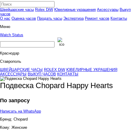
Швейцарские часы
Rolex DiW
Ювелирные украшения
Аксессуары
Выкуп
часов
О нас
Оценка часов
Продать часы
Экспертиза
Ремонт часов
Контакты
Меню
Watch Status
Краснодар
Ставрополь
ШВЕЙЦАРСКИЕ ЧАСЫ
ROLEX DiW
ЮВЕЛИРНЫЕ УКРАШЕНИЯ
АКСЕССУАРЫ
ВЫКУП ЧАСОВ
КОНТАКТЫ
Подвеска Chopard Happy Hearts
По запросу
Написать на WhatsApp
Бренд:
Chopard
Кому:
Женские