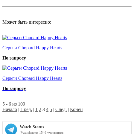
Может быть интересно:
Серьги Chopard Happy Hearts
По запросу
Серьги Chopard Happy Hearts
По запросу
5 - 6 из 109
Начало
|
Пред.
|
1
2
3
4
5
|
След.
|
Конец