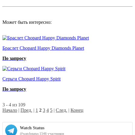
Может быть интересно:
Браслет Chopard Happy Diamonds Planet
По запросу
Серьги Chopard Happy Spirit
По запросу
3 - 4 из 109
Начало
|
Пред.
|
1
2
3
4
5
|
След.
|
Конец