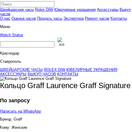
Швейцарские часы
Rolex DiW
Ювелирные украшения
Аксессуары
Выкуп
часов
О нас
Оценка часов
Продать часы
Экспертиза
Ремонт часов
Контакты
Меню
Watch Status
Краснодар
Ставрополь
ШВЕЙЦАРСКИЕ ЧАСЫ
ROLEX DiW
ЮВЕЛИРНЫЕ УКРАШЕНИЯ
АКСЕССУАРЫ
ВЫКУП ЧАСОВ
КОНТАКТЫ
Кольцо Graff Laurence Graff Signature
По запросу
Написать на WhatsApp
Бренд:
Graff
Кому:
Женские