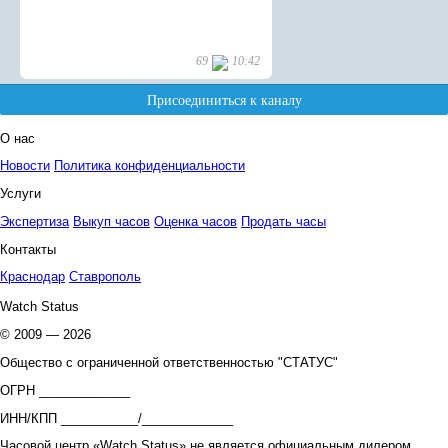
О нас
Новости
Политика конфиденциальности
Услуги
Экспертиза
Выкуп часов
Оценка часов
Продать часы
Контакты
Краснодар
Ставрополь
Watch Status
© 2009 — 2026
Общество с ограниченной ответственностью "СТАТУС"
ОГРН _____________
ИНН/КПП ___________/_____________
Часовой центр «Watch Status» не является официальным дилером