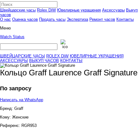
Швейцарские часы
Rolex DiW
Ювелирные украшения
Аксессуары
Выкуп
часов
О нас
Оценка часов
Продать часы
Экспертиза
Ремонт часов
Контакты
Меню
Watch Status
ШВЕЙЦАРСКИЕ ЧАСЫ
ROLEX DiW
ЮВЕЛИРНЫЕ УКРАШЕНИЯ
АКСЕССУАРЫ
ВЫКУП ЧАСОВ
КОНТАКТЫ
Кольцо Graff Laurence Graff Signature
По запросу
Написать на WhatsApp
Бренд:
Graff
Кому:
Женские
Референс:
RGR953