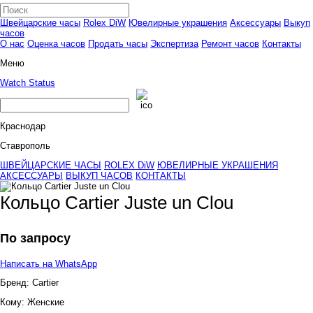
Швейцарские часы
Rolex DiW
Ювелирные украшения
Аксессуары
Выкуп
часов
О нас
Оценка часов
Продать часы
Экспертиза
Ремонт часов
Контакты
Меню
Watch Status
Краснодар
Ставрополь
ШВЕЙЦАРСКИЕ ЧАСЫ
ROLEX DiW
ЮВЕЛИРНЫЕ УКРАШЕНИЯ
АКСЕССУАРЫ
ВЫКУП ЧАСОВ
КОНТАКТЫ
Кольцо Cartier Juste un Clou
По запросу
Написать на WhatsApp
Бренд:
Cartier
Кому:
Женские