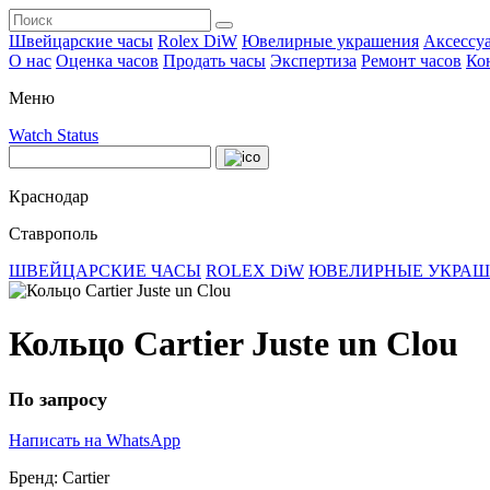
Швейцарские часы
Rolex DiW
Ювелирные украшения
Аксессу
О нас
Оценка часов
Продать часы
Экспертиза
Ремонт часов
Ко
Меню
Watch Status
Краснодар
Ставрополь
ШВЕЙЦАРСКИЕ ЧАСЫ
ROLEX DiW
ЮВЕЛИРНЫЕ УКРА
Кольцо Cartier Juste un Clou
По запросу
Написать на WhatsApp
Бренд:
Cartier