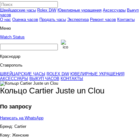
Швейцарские часы
Rolex DiW
Ювелирные украшения
Аксессуары
Выкуп
часов
О нас
Оценка часов
Продать часы
Экспертиза
Ремонт часов
Контакты
Меню
Watch Status
Краснодар
Ставрополь
ШВЕЙЦАРСКИЕ ЧАСЫ
ROLEX DiW
ЮВЕЛИРНЫЕ УКРАШЕНИЯ
АКСЕССУАРЫ
ВЫКУП ЧАСОВ
КОНТАКТЫ
Кольцо Cartier Juste un Clou
По запросу
Написать на WhatsApp
Бренд:
Cartier
Кому:
Женские