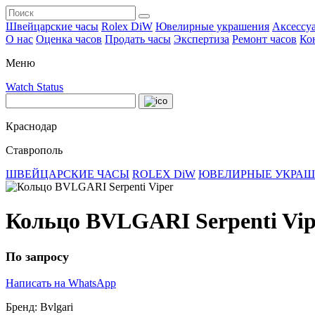
Швейцарские часы
Rolex DiW
Ювелирные украшения
Аксессу
О нас
Оценка часов
Продать часы
Экспертиза
Ремонт часов
Ко
Меню
Watch Status
Краснодар
Ставрополь
ШВЕЙЦАРСКИЕ ЧАСЫ
ROLEX DiW
ЮВЕЛИРНЫЕ УКРА
Кольцо BVLGARI Serpenti Vip
По запросу
Написать на WhatsApp
Бренд:
Bvlgari