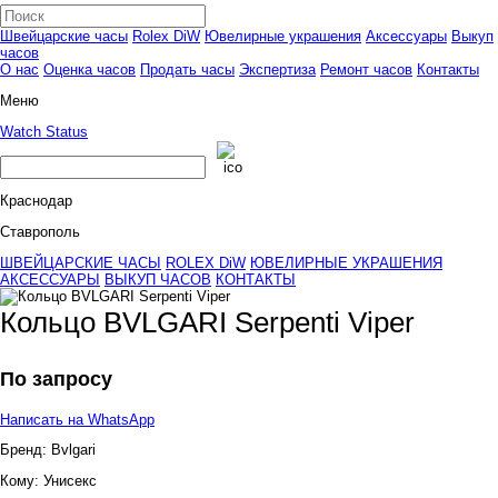
Швейцарские часы
Rolex DiW
Ювелирные украшения
Аксессуары
Выкуп
часов
О нас
Оценка часов
Продать часы
Экспертиза
Ремонт часов
Контакты
Меню
Watch Status
Краснодар
Ставрополь
ШВЕЙЦАРСКИЕ ЧАСЫ
ROLEX DiW
ЮВЕЛИРНЫЕ УКРАШЕНИЯ
АКСЕССУАРЫ
ВЫКУП ЧАСОВ
КОНТАКТЫ
Кольцо BVLGARI Serpenti Viper
По запросу
Написать на WhatsApp
Бренд:
Bvlgari
Кому:
Унисекс