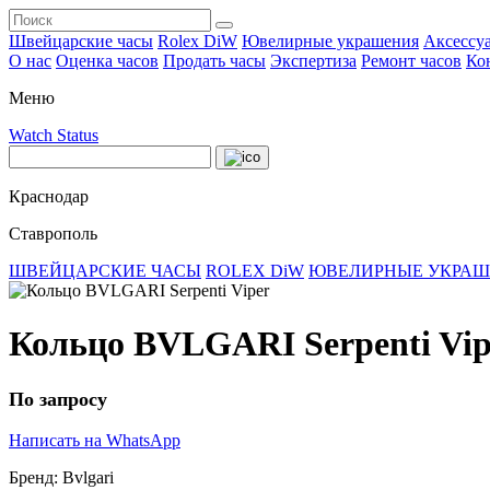
Швейцарские часы
Rolex DiW
Ювелирные украшения
Аксессу
О нас
Оценка часов
Продать часы
Экспертиза
Ремонт часов
Ко
Меню
Watch Status
Краснодар
Ставрополь
ШВЕЙЦАРСКИЕ ЧАСЫ
ROLEX DiW
ЮВЕЛИРНЫЕ УКРА
Кольцо BVLGARI Serpenti Vip
По запросу
Написать на WhatsApp
Бренд:
Bvlgari